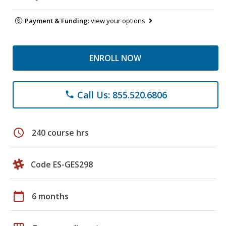
Payment & Funding:
view your options
ENROLL NOW
Call Us: 855.520.6806
phone
schedule
240 course hrs
Code ES-GES298
calendar_today
6 months