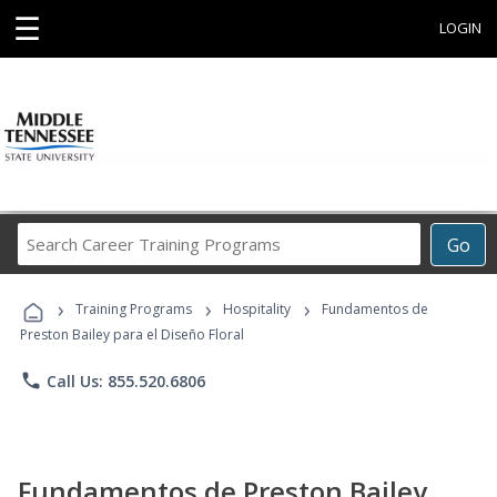
☰
LOGIN
Search
Go
Career
Training
›
›
›
Programs
Training Programs
Hospitality
Fundamentos de
Preston Bailey para el Diseño Floral
phone
Call Us: 855.520.6806
Fundamentos de Preston Bailey