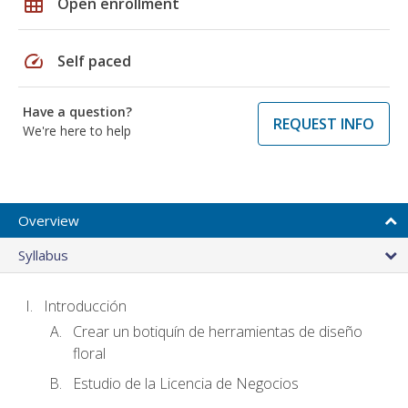
grid_on
Open enrollment
speed
Self paced
Have a question?
REQUEST INFO
We're here to help
Overview
Syllabus
Introducción
Crear un botiquín de herramientas de diseño
floral
Estudio de la Licencia de Negocios