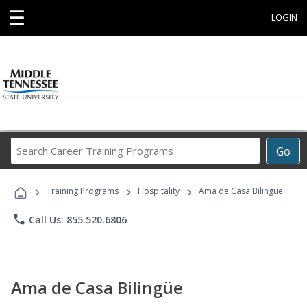
☰
LOGIN
Search
Go
Career
Training
›
›
›
Programs
Training Programs
Hospitality
Ama de Casa Bilingüe
phone
Call Us: 855.520.6806
Ama de Casa Bilingüe