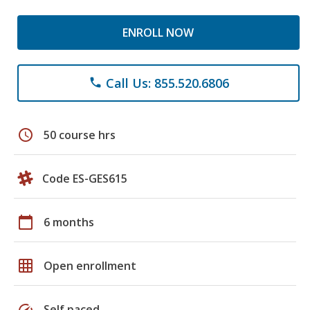
ENROLL NOW
Call Us: 855.520.6806
phone
schedule
50 course hrs
Code ES-GES615
calendar_today
6 months
grid_on
Open enrollment
speed
Self paced