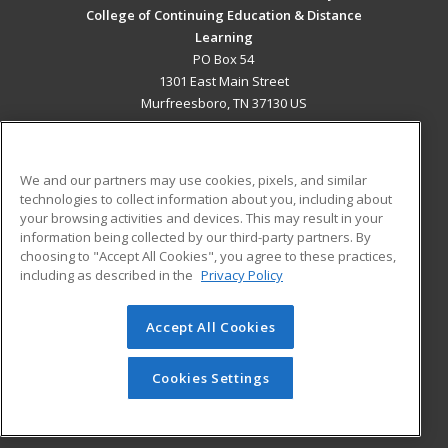
College of Continuing Education & Distance
Learning
PO Box 54
1301 East Main Street
Murfreesboro, TN 37130 US
MAIN CONTENT
Career Training
We and our partners may use cookies, pixels, and similar
technologies to collect information about you, including about
ADDITIONAL RESOURCES
your browsing activities and devices. This may result in your
information being collected by our third-party partners. By
Military
Student Blog
choosing to "Accept All Cookies", you agree to these practices,
Financial Assistance
including as described in the
Privacy Policy
Help
Accept All Cookies
© 2026 ed2go, a division of Cengage Learning. All rights
reserved. The material on this site cannot be reproduced or
redistributed unless you have obtained prior written
Cookies Settings
permission from Cengage Learning.
Privacy Policy